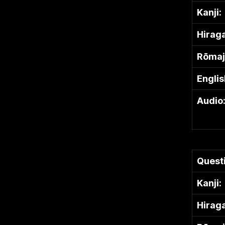
Kanji:
Hirag
Rōmaj
Englis
Audio
Quest
Kanji:
Hirag