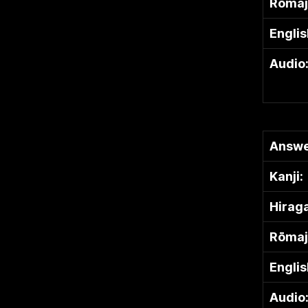
Rōmaj
Englis
Audio
Answe
Kanji:
Hirag
Rōmaj
Englis
Audio