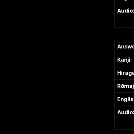
Audio
Answe
Kanji:
Hirag
Rōmaj
Englis
Audio