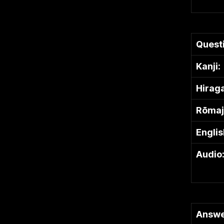
Quest
Kanji:
Hirag
Rōmaj
Englis
Audio
Answe