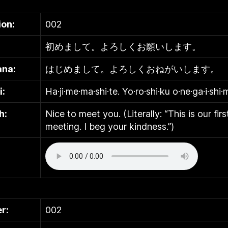
ion:
002
初めまして。よろしくお願いします。
ana:
はじめまして。よろしくおねがいします。
i:
Ha·ji·me·ma·shi·te. Yo·ro·shi·ku o·ne·ga·i·shi·
h:
Nice to meet you. (Literally: “This is our firs
meeting. I beg your kindness.”)
:
r:
002