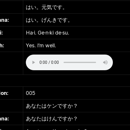
はい。元気です。
ana:
はい。げんきです。
i:
Ha·i. Ge·n·ki de·su.
h:
Yes. I’m well.
:
ion:
005
あなたはケンですか？
ana:
あなたはけんですか？