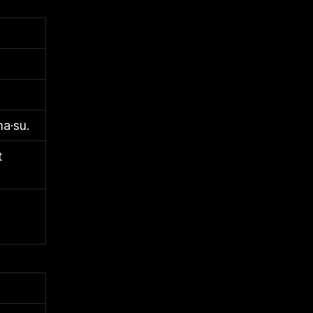
ma·su.
t