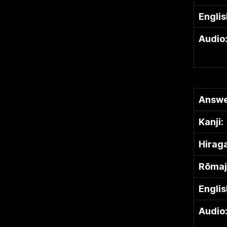
Englis
Audio
Answe
Kanji:
Hirag
Rōmaj
Englis
Audio