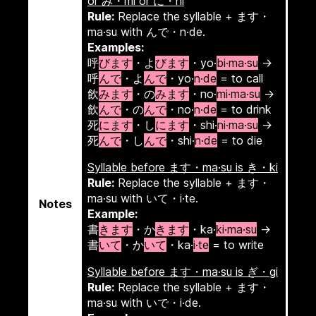
or み・mi or に・ni
Rule:
Replace the syllable + ます・
ma·su with んで・n·de.
Examples:
呼
びます
・よ
びます
・yo·
bi·ma·su
→
呼
んで
・よ
んで
・yo·
n·de
= to call
飲
みます
・の
みます
・no·
mi·ma·su
→
飲
んで
・の
んで
・no·
n·de
= to drink
死
にます
・し
にます
・shi·
ni·ma·su
→
死
んで
・し
んで
・shi·
n·de
= to die
Syllable before ます・ma·su is き・ki
Rule:
Replace the syllable + ます・
ma·su with いて・i·te.
Notes
Example:
書
きます
・か
きます
・ka·
ki·ma·su
→
書
いて
・か
いて
・ka·
i·te
= to write
Syllable before ます・ma·su is ぎ・gi
Rule:
Replace the syllable + ます・
ma·su with いで・i·de.