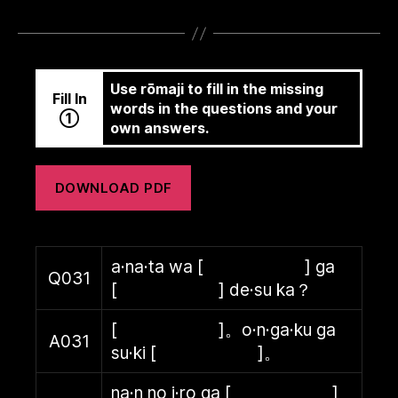
Use rōmaji to fill in the missing
Fill In
words in the questions and your
①
own answers.
DOWNLOAD PDF
a·na·ta wa [ ] ga
Q031
[ ] de·su ka？
[ ]。o·n·ga·ku ga
A031
su·ki [ ]。
na·n no i·ro ga [ ]