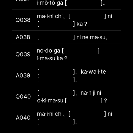
i·mō·tō ga [ ]。
ma·i·ni·chi、[ ] ni
Q038
[ ] ka？
A038
[ ] ni ne·ma·su。
no·do ga [ ]
Q039
i·ma·su ka？
[ ]。ka·wa·i·te
A039
[ ]。
[ ]、na·n·ji ni
Q040
o·ki·ma·su [ ]？
ma·i·ni·chi、[ ] ni
A040
[ ]。