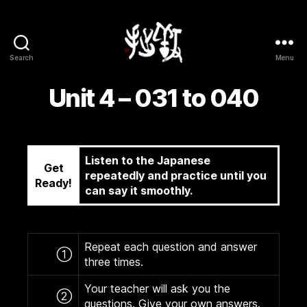
Search
Menu
Yōsetsu
Unit 4 – 031 to 040
Listen to the Japanese
Get
repeatedly and practice until you
Ready!
can say it smoothly.
Repeat each question and answer
①
three times.
Your teacher will ask you the
②
questions. Give your own answers.