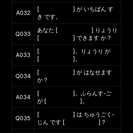
[ ] が いちばん す
A032
き です。
あなた [ ] りょうり
Q033
[ ] できます か？
[ ]。りょうり が
A033
[ ]。
[ ] が はなせます
Q034
か？
[ ]。ふらんす-ご
A034
が [ ]。
[ ] は ちゅうごく-
Q035
じん です [ ]？