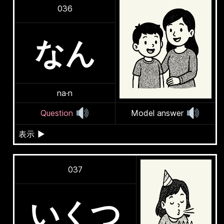
036
なん
na·n
Question
Model answer
表示
▶
037
いくつ