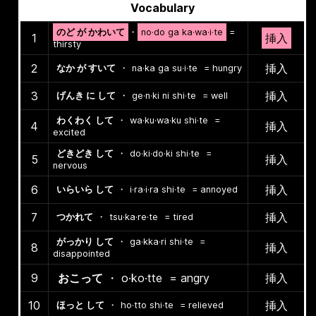
Vocabulary
のど が かわいて
・
no·do ga ka·wa·i·te
=
1
挿入
thirsty
2
挿入
なか が すいて
・
na·ka ga su·i·te
= hungry
3
挿入
げんき に して
・
ge·n·ki ni shi·te
= well
わくわく して
・
wa·ku·wa·ku shi·te
=
4
挿入
excited
どきどき して
・
do·ki·do·ki shi·te
=
5
挿入
nervous
6
挿入
いらいら して
・
i·ra·i·ra shi·te
= annoyed
7
挿入
つかれて
・
tsu·ka·re·te
= tired
がっかり して
・
ga·kka·ri shi·te
=
8
挿入
disappointed
9
おこって
・
o·ko·tte
= angry
挿入
10
挿入
ほっと して
・
ho·tto shi·te
= relieved