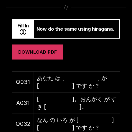
Fill In
Now do the same using hiragana.
②
DOWNLOAD PDF
あなた は [ ] が
Q031
[ ] です か？
[ ]。おんがく が す
A031
き [ ]。
なん の いろ が [ ]
Q032
[ ] です か？