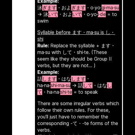
Example:
泳
ぎます
・およ
ぎます
・o·yo·
gi·ma·su
→ 泳
いで
・およ
いで
・o·yo·
i·de
= to
swim
Syllable before ます・ma·su is し・
shi
Rule:
Replace the syllable + ます・
ma·su with して・shi·te. (These
seem like they should be Group II
verbs, but they are not… )
Example:
話
します
・はな
します
・
ha·na·
shi·ma·su
→ 話
して
・はな
し
て
・ha·na·
shi·te
= to speak
There are some irregular verbs which
follow their own rules. For these,
you’ll just have to remember the
corresponding -て・-te forms of the
verbs.