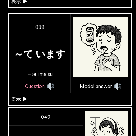
表示
▶
039
～て います
～te i·ma·su
Question
Model answer
表示
▶
040