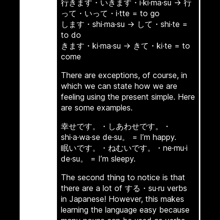
行きます・いきます・i·ki·ma·su → 行
って・いって・i·tte = to go
します・shi·ma·su → して・shi·te =
to do
きます・ki·ma·su → きて・ki·te = to
come
There are exceptions, of course, in
which we can state how we are
feeling using the present simple. Here
are some examples.
幸せです。・しあわせです。・
shi·a·wa·se de·su。 = I’m happy.
眠いです。・ねむいです。・ne·mu·i
de·su。 = I’m sleepy.
The second thing to notice is that
there are a lot of する・su·ru verbs
in Japanese! However, this makes
learning the language easy because