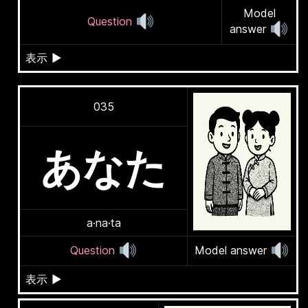
Model
Question
answer
表示
▶
035
あなた
a·na·ta
Question
Model answer
表示
▶