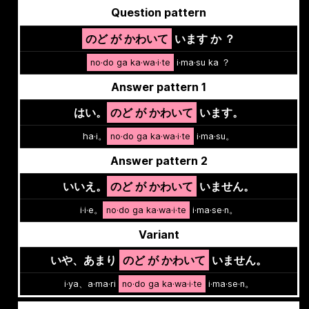
Question pattern
のど が かわいて
います か ？
no·do ga ka·wa·i·te
i·ma·su ka ？
Answer pattern 1
はい。
のど が かわいて
います。
ha·i。
no·do ga ka·wa·i·te
i·ma·su。
Answer pattern 2
いいえ。
のど が かわいて
いません。
i·i·e。
no·do ga ka·wa·i·te
i·ma·se·n。
Variant
いや、あまり
のど が かわいて
いません。
i·ya、a·ma·ri
no·do ga ka·wa·i·te
i·ma·se·n。