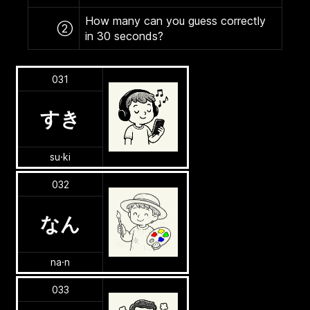
How many can you guess correctly
②
in 30 seconds?
031
すき
su·ki
032
なん
na·n
033