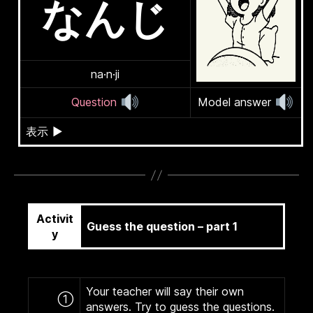
なんじ
na·n·ji
Question
Model answer
表示
▶
Activit
Guess the question – part 1
y
Your teacher will say their own
①
answers. Try to guess the questions.