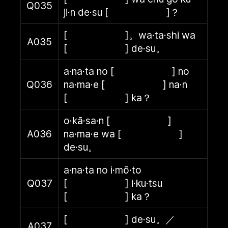
Q035
ji·n de·su [ ]？
[ ]。wa·ta·shi wa
A035
[ ] de·su。
a·na·ta no [ ] no
Q036
na·ma·e [ ] na·n
[ ] ka？
o·kā·sa·n [ ]
A036
na·ma·e wa [ ]
de·su。
a·na·ta no i·mō·to
Q037
[ ] i·ku·tsu
[ ] ka？
[ ] de·su。／
A037