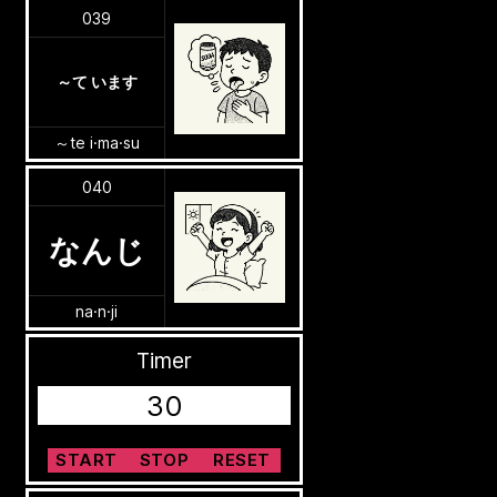
039
～て います
～te i·ma·su
040
なんじ
na·n·ji
Timer
30
START
STOP
RESET