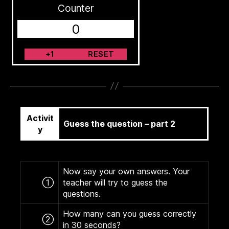
Counter
0
+1
RESET
Activit
Guess the question – part 2
y
Now say your own answers. Your
①
teacher will try to guess the
questions.
How many can you guess correctly
②
in 30 seconds?