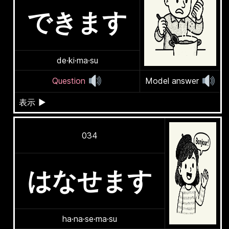
できます
de·ki·ma·su
Question
Model answer
表示
▶
034
はなせます
ha·na·se·ma·su