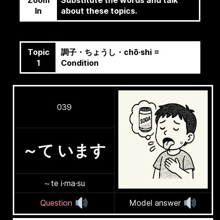
Zoom
Substitute the words and talk
In
about these topics.
Topic
調子・ちょうし・chō·shi =
1
Condition
039
～て います
～te i·ma·su
Question
Model answer