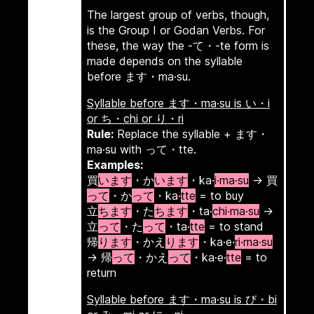
The largest group of verbs, though,
is the Group I or Godan Verbs. For
these, the way the -て・-te form is
made depends on the syllable
before ます・ma·su.
Syllable before ます・ma·su is い・i
or ち・chi or り・ri
Rule:
Replace the syllable + ます・
ma·su with って・tte.
Examples:
買
います
・か
います
・ka·
i·ma·su
→ 買
って
・か
って
・ka·
tte
= to buy
立
ちます
・た
ちます
・ta·
chi·ma·su
→
立
って
・た
って
・ta·
tte
= to stand
帰
ります
・かえ
ります
・ka·e·
ri·ma·su
→ 帰
って
・かえ
って
・ka·e·
tte
= to
return
Syllable before ます・ma·su is び・bi