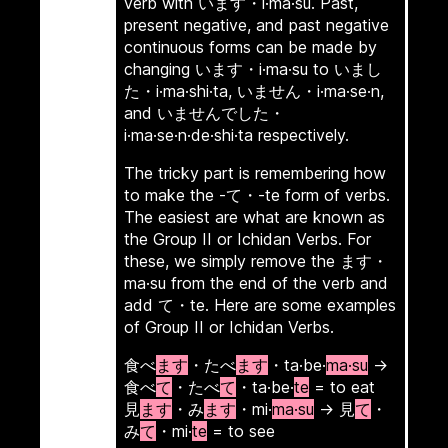
verb with います・i·ma·su. Past,
present negative, and past negative
continuous forms can be made by
changing います・i·ma·su to いまし
た・i·ma·shi·ta, いません・i·ma·se·n,
and いませんでした・
i·ma·se·n·de·shi·ta respectively.
The tricky part is remembering how
to make the -て・-te form of verbs.
The easiest are what are known as
the Group II or Ichidan Verbs. For
these, we simply remove the ます・
ma·su from the end of the verb and
add て・te. Here are some examples
of Group II or Ichidan Verbs.
食べ
ます
・たべ
ます
・ta·be·
ma·su
→
食べ
て
・たべ
て
・ta·be·
te
= to eat
見
ます
・み
ます
・mi·
ma·su
→ 見
て
・
み
て
・mi·
te
= to see