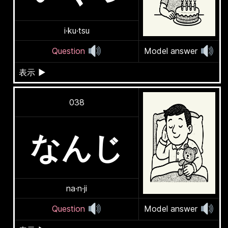
i·ku·tsu
Question
Model answer
表示
▶
038
なんじ
na·n·ji
Question
Model answer