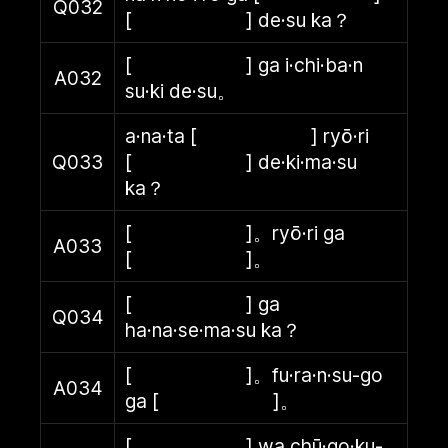
Q032
[ ] de·su ka？
[ ] ga i·chi·ba·n
A032
su·ki de·su。
a·na·ta [ ] ryō·ri
Q033
[ ] de·ki·ma·su
ka？
[ ]。ryō·ri ga
A033
[ ]。
[ ] ga
Q034
ha·na·se·ma·su ka？
[ ]。fu·ra·n·su-go
A034
ga [ ]。
[ ] wa chū·go·ku-