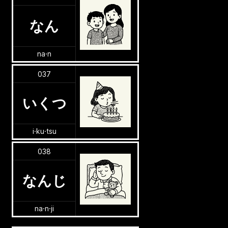
なん
na·n
037
いくつ
i·ku·tsu
038
なんじ
na·n·ji