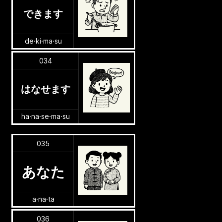
できます
de·ki·ma·su
034
はなせます
ha·na·se·ma·su
035
あなた
a·na·ta
036